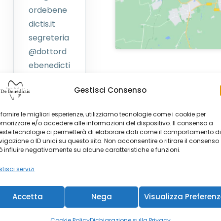
ordebene
dictis.it
segreteria
@dottord
ebenedicti
s.it
Gestisci Consenso
 fornire le migliori esperienze, utilizziamo tecnologie come i cookie per
orizzare e/o accedere alle informazioni del dispositivo. Il consenso a
ste tecnologie ci permetterà di elaborare dati come il comportamento di
igazione o ID unici su questo sito. Non acconsentire o ritirare il consenso
 influire negativamente su alcune caratteristiche e funzioni.
tisci servizi
SCRIVICI
Resta
in
Accetta
Nega
Visualizza Preferen
Cookie Policy
Dichiarazione sulla Privacy