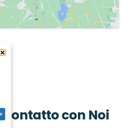
 contatto con Noi
ze