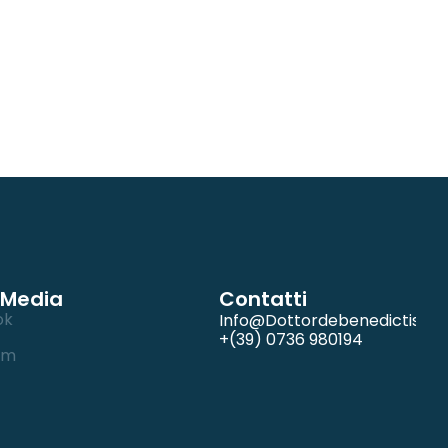
 Media
Contatti
ok
Info@dottordebenedictis.it
+(39) 0736 980194
am