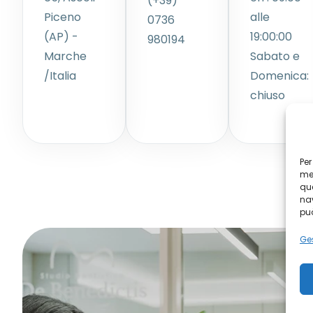
(+39)
Piceno
alle
0736
(AP) -
19:00:00
980194
Marche
Sabato e
/Italia
Domenica:
chiuso
Per
mem
que
nav
può
Ges