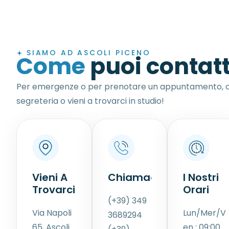
SIAMO AD ASCOLI PICENO
Come
puoi contatt
Per emergenze o per prenotare un appuntamento, c
segreteria o vieni a trovarci in studio!
Vieni A
Chiamaci!
I Nostri
Trovarci!
Orari
(+39) 349
Via Napoli
Lun/Mer/V
3689294
65, Ascoli
en : 09:00