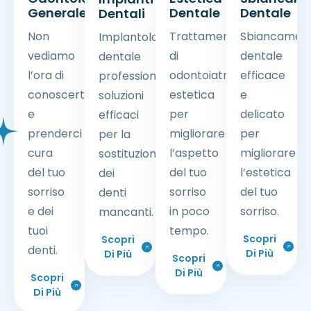
Generale
Dentale
Dentale
Dentali
Non
Trattamenti
Sbiancamen
Implantologia
vediamo
di
dentale
dentale
l’ora di
odontoiatria
efficace
professionale:
conoscerti
estetica
e
soluzioni
e
per
delicato
efficaci
prenderci
migliorare
per
per la
cura
l’aspetto
migliorare
sostituzione
del tuo
del tuo
l’estetica
dei
sorriso
sorriso
del tuo
denti
e dei
in poco
sorriso.
mancanti.
tuoi
tempo.
Scopri
Scopri
denti.
Di Più
Di Più
Scopri
Di Più
Scopri
Di Più