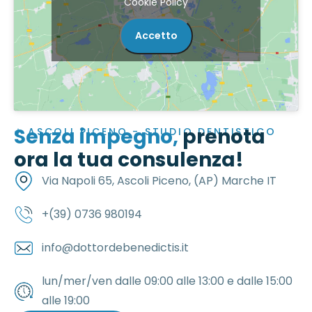
Cookie Policy
Accetto
Senza impegno,
prenota
ASCOLI PICENO - STUDIO DENTISTICO
ora la tua consulenza!
Via Napoli 65, Ascoli Piceno, (AP) Marche IT
+(39) 0736 980194
info@dottordebenedictis.it
lun/mer/ven dalle 09:00 alle 13:00 e dalle 15:00
alle 19:00