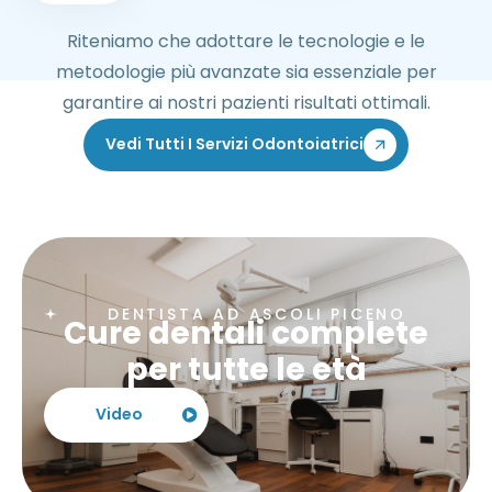
Riteniamo che adottare le tecnologie e le
metodologie più avanzate sia essenziale per
garantire ai nostri pazienti risultati ottimali.
Vedi Tutti I Servizi Odontoiatrici
DENTISTA AD ASCOLI PICENO
Cure dentali complete
per tutte le età
Video