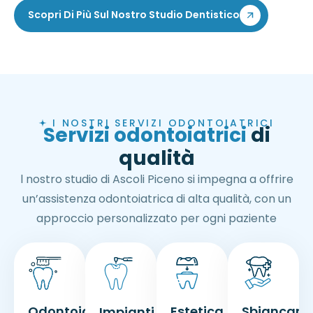
Scopri Di Più Sul Nostro Studio Dentistico
I NOSTRI SERVIZI ODONTOIATRICI
Servizi odontoiatrici
di
qualità
l nostro studio di Ascoli Piceno si impegna a offrire
un’assistenza odontoiatrica di alta qualità, con un
approccio personalizzato per ogni paziente
Odontoiatria
Estetica
Sbiancam
Impianti