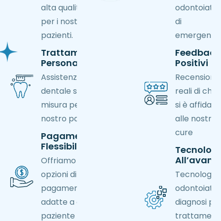
alta qualità
odontoiatric
per i nostri
di
pazienti.
emergenza
Trattamenti
Feedback
Personalizzati
Positivi
Assistenza
Recensioni
dentale su
reali di chi
misura per ogni
si è affidato
nostro paziente
alle nostre
cure
Pagamento
Flessibile
Tecnologi
All’avang
Offriamo
opzioni di
Tecnologie
pagamento
odontoiatri
adatte a ogni
diagnosi pre
paziente
trattamenti