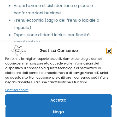
Asportazione di cisti dentarie e piccole
neoformazioni benigne
Frenulectomia (taglio del frenulo labiale o
linguale)
Esposizione di denti inclusi per finalità
ortodontiche
Chirurgia pre-protesica per preparare l’osso a
Gestisci Consenso
ricevere protesi o impianti
Per fornire le migliori esperienze, utilizziamo tecnologie come i
cookie per memorizzare e/o accedere alle informazioni del
Interventi precisi
dispositivo. Il consenso a queste tecnologie ci permetterà di
elaborare dati come il comportamento di navigazione o ID unici
su questo sito. Non acconsentire o ritirare il consenso può influire
Minimamente invasivi
negativamente su alcune caratteristiche e funzioni.
Gestisci servizi
Pianificazione avanzata
Accetta
Trattamenti personalizzati
Nega