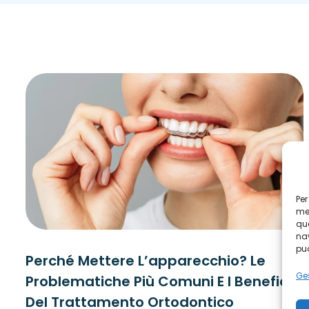
Per
mem
que
nav
può
Perché Mettere L’apparecchio? Le
Ges
Problematiche Più Comuni E I Benefici
Del Trattamento Ortodontico