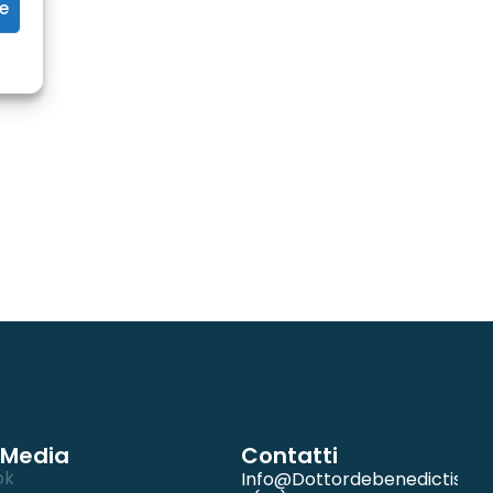
ze
 Media
Contatti
ok
Info@dottordebenedictis.it