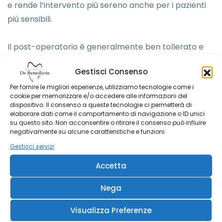
e rende l’intervento più sereno anche per i pazienti
più sensibili.
Il post-operatorio è generalmente ben tollerato e
facilmente gestibile con una terapia farmacologica
Gestisci Consenso
leggera. Grazie alla nostra esperienza e alla cura con
Per fornire le migliori esperienze, utilizziamo tecnologie come i
cui pianifichiamo ogni fase del trattamento,
cookie per memorizzare e/o accedere alle informazioni del
rendiamo l’esperienza implantologica più sicura e
dispositivo. Il consenso a queste tecnologie ci permetterà di
elaborare dati come il comportamento di navigazione o ID unici
tranquilla per tutti.
su questo sito. Non acconsentire o ritirare il consenso può influire
negativamente su alcune caratteristiche e funzioni.
Carico immediato: denti fissi in
Gestisci servizi
un solo giorno
Accetta
In molti casi, è possibile applicare i
denti fissi sugli
Nega
impianti già nello stesso giorno dell’intervento
.
Questa tecnica, chiamata
carico immediato
,
Visualizza Preferenze
consente di ripristinare estetica e funzione in tempi