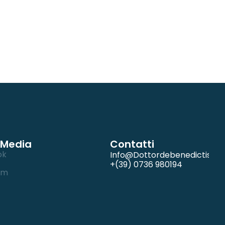
 Media
Contatti
ok
Info@dottordebenedictis.it
+(39) 0736 980194
am