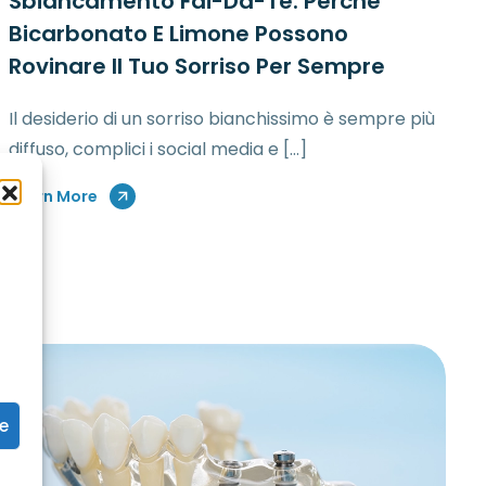
Sbiancamento Fai-Da-Te: Perché
Bicarbonato E Limone Possono
Rovinare Il Tuo Sorriso Per Sempre
Il desiderio di un sorriso bianchissimo è sempre più
diffuso, complici i social media e […]
Learn More
ze