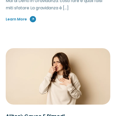
Mal di Denti in Gravidanza: cosa fare e quali falsi
miti sfatare La gravidanza è […]
Learn More