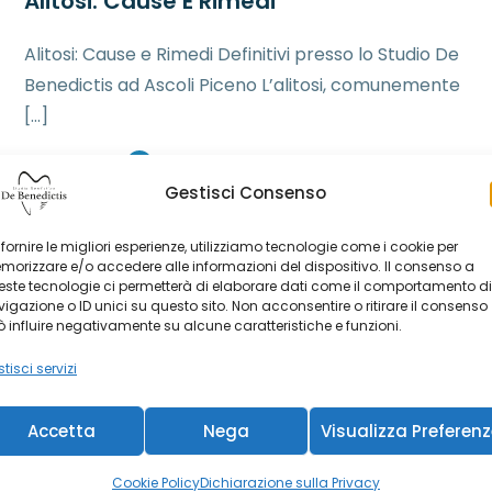
Alitosi: Cause E Rimedi
Alitosi: Cause e Rimedi Definitivi presso lo Studio De
Benedictis ad Ascoli Piceno L’alitosi, comunemente
[…]
Learn More
Gestisci Consenso
 fornire le migliori esperienze, utilizziamo tecnologie come i cookie per
orizzare e/o accedere alle informazioni del dispositivo. Il consenso a
ste tecnologie ci permetterà di elaborare dati come il comportamento di
igazione o ID unici su questo sito. Non acconsentire o ritirare il consenso
 influire negativamente su alcune caratteristiche e funzioni.
tisci servizi
Accetta
Nega
Visualizza Preferen
Cookie Policy
Dichiarazione sulla Privacy